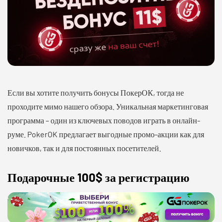
Если вы хотите получить бонусы ПокерОК, тогда не
проходите мимо нашего обзора. Уникальная маркетинговая
программа – один из ключевых поводов играть в онлайн-
руме. PokerOK предлагает выгодные промо-акции как для
новичков, так и для постоянных посетителей.
Подарочные 100$ за регистрацию