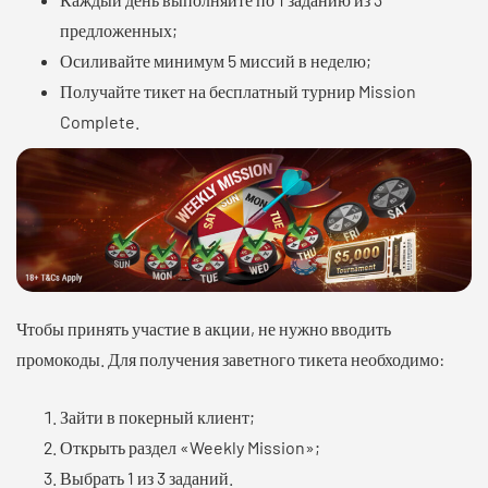
предложенных;
Осиливайте минимум 5 миссий в неделю;
Получайте тикет на бесплатный турнир Mission
Complete.
Чтобы принять участие в акции, не нужно вводить
промокоды. Для получения заветного тикета необходимо:
Зайти в покерный клиент;
Открыть раздел «Weekly Mission»;
Выбрать 1 из 3 заданий.