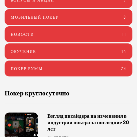
БОНУСЫ И АКЦИИ
7
МОБИЛЬНЫЙ ПОКЕР
8
НОВОСТИ
11
ОБУЧЕНИЕ
14
ПОКЕР РУМЫ
29
Покер круглосуточно
Взгляд инсайдера на изменения в
индустрии покера за последние 20
лет