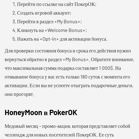
Перейти по ссылке на сайт ПокерОК;
Создать игровой аккаунт;
Перейти в раздел «My Bonus»;
Кликнуть на «Welcome Bonus»;
Нажать на «Opt-in» для активации бонуса.
Для проверки состояния бонуса и срока его действия нужно
вернуться обратно в раздел «My Bonus». Обратите внимание,
что максимальная сумма подарка составляет 1 000$. На
отмывание бонуса у вас есть только 180 суток с момента его
активации. Если вы не успеете отыграть подарочные деньги,
они прогорят.
HoneyMoon в PokerOK
Медовый месяц – промо-акция, которая представляет собой
челлендж для новых посетителей ПокерОК. Ее суть