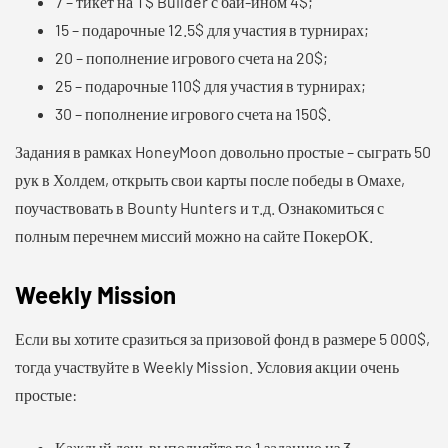
7 – тикет на T$ Builder с бай-ином 4$;
15 – подарочные 12.5$ для участия в турнирах;
20 – пополнение игрового счета на 20$;
25 – подарочные 110$ для участия в турнирах;
30 – пополнение игрового счета на 150$.
Задания в рамках HoneyMoon довольно простые – сыграть 50
рук в Холдем, открыть свои карты после победы в Омахе,
поучаствовать в Bounty Hunters и т.д. Ознакомиться с
полным перечнем миссий можно на сайте ПокерОК.
Weekly Mission
Если вы хотите сразиться за призовой фонд в размере 5 000$,
тогда участвуйте в Weekly Mission. Условия акции очень
простые:
Каждый день выполняйте по 1 заданию из 3