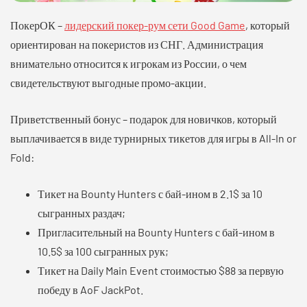
ПокерОК –
лидерский покер-рум сети Good Game
, который
ориентирован на покеристов из СНГ. Администрация
внимательно относится к игрокам из России, о чем
свидетельствуют выгодные промо-акции.
Приветственный бонус – подарок для новичков, который
выплачивается в виде турнирных тикетов для игры в All-In or
Fold:
Тикет на Bounty Hunters с бай-ином в 2.1$ за 10
сыгранных раздач;
Пригласительный на Bounty Hunters с бай-ином в
10.5$ за 100 сыгранных рук;
Тикет на Daily Main Event стоимостью $88 за первую
победу в AoF JackPot.