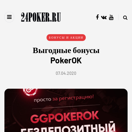
БОНУСЫ И АКЦИИ
Выгодные бонусы
PokerOK
07.04.2020