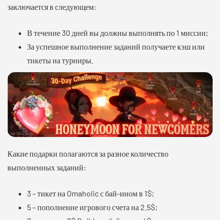
заключается в следующем:
В течение 30 дней вы должны выполнять по 1 миссии;
За успешное выполнение заданий получаете кэш или
тикеты на турниры.
Какие подарки полагаются за разное количество
выполненных заданий:
3 – тикет на Omaholic с бай-ином в 1$;
5 – пополнение игрового счета на 2.5$;