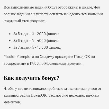
Все выполненные задания будут отображены в шкале. Чем
больше заданий вы успеете осилить за неделю, тем больший
стартовый стек получите:
За 5 заданий – 2000 фишек;
За 6 заданий – 4000 фишек;
За 7 заданий – 10 000 фишек.
Mission Complete по Холдему проходит в ПокерОК по
воскресеньям в 17:00 по Московскому времени.
Как получить бонус?
Чтобы у вас не возникало проблем с зачислением призов от
администрации ПокерОК, рассмотрим несколько важных
моментов: