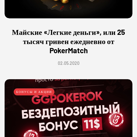
Майские «Легкие деньги», или 25
тысяч гривен ежедневно от
PokerMatch
02.05.2020
БОНУСЫ И АКЦИИ