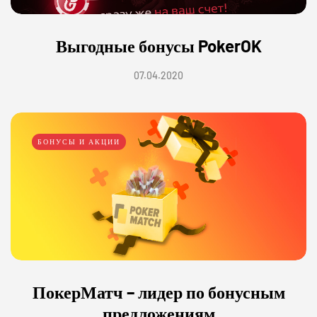
Выгодные бонусы PokerOK
07.04.2020
БОНУСЫ И АКЦИИ
ПокерМатч – лидер по бонусным
предложениям