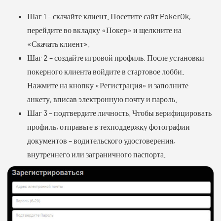
Шаг 1 – скачайте клиент. Посетите сайт PokerOk,
перейдите во вкладку «Покер» и щелкните на
«Скачать клиент».
Шаг 2 – создайте игровой профиль. После установки
покерного клиента войдите в стартовое лобби.
Нажмите на кнопку «Регистрация» и заполните
анкету, вписав электронную почту и пароль.
Шаг 3 – подтвердите личность. Чтобы верифицировать
профиль, отправьте в техподдержку фотографии
документов – водительского удостоверения,
внутреннего или заграничного паспорта.