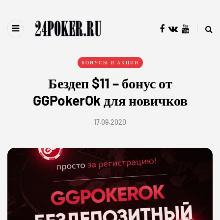
БОНУСЫ И АКЦИИ
Бездеп $11 – бонус от
GGPokerOk для новичков
17.09.2020