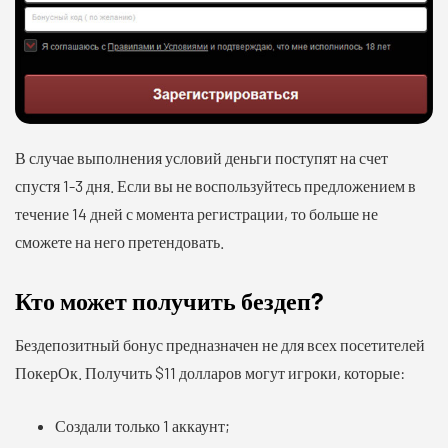
В случае выполнения условий деньги поступят на счет
спустя 1-3 дня. Если вы не воспользуйтесь предложением в
течение 14 дней с момента регистрации, то больше не
сможете на него претендовать.
Кто может получить бездеп?
Бездепозитный бонус предназначен не для всех посетителей
ПокерОк. Получить $11 долларов могут игроки, которые:
Создали только 1 аккаунт;