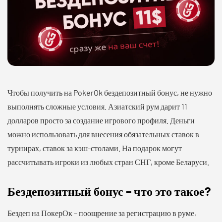
Чтобы получить на PokerOk бездепозитный бонус, не нужно
выполнять сложные условия. Азиатский рум дарит 11
долларов просто за создание игрового профиля. Деньги
можно использовать для внесения обязательных ставок в
турнирах, ставок за кэш-столами. На подарок могут
рассчитывать игроки из любых стран СНГ, кроме Беларуси.
Бездепозитный бонус – что это такое?
Бездеп на ПокерОк – поощрение за регистрацию в руме,