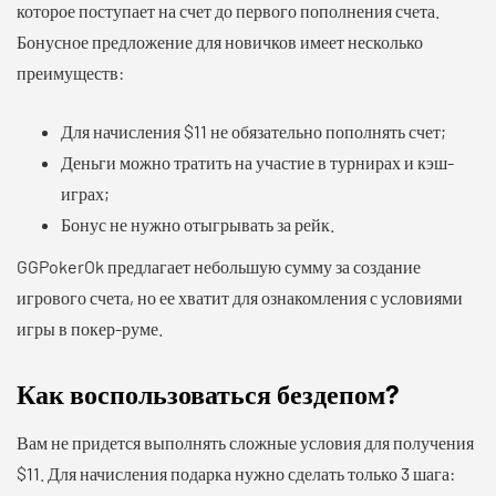
которое поступает на счет до первого пополнения счета.
Бонусное предложение для новичков имеет несколько
преимуществ:
Для начисления $11 не обязательно пополнять счет;
Деньги можно тратить на участие в турнирах и кэш-
играх;
Бонус не нужно отыгрывать за рейк.
GGPokerOk предлагает небольшую сумму за создание
игрового счета, но ее хватит для ознакомления с условиями
игры в покер-руме.
Как воспользоваться бездепом?
Вам не придется выполнять сложные условия для получения
$11. Для начисления подарка нужно сделать только 3 шага: