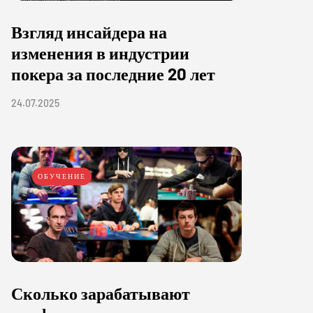
Взгляд инсайдера на
изменения в индустрии
покера за последние 20 лет
24.07.2025
ОБУЧЕНИЕ
Сколько зарабатывают