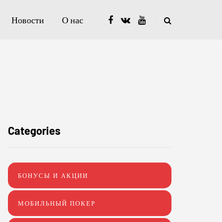
Новости
О нас
Categories
БОНУСЫ И АКЦИИ
МОБИЛЬНЫЙ ПОКЕР