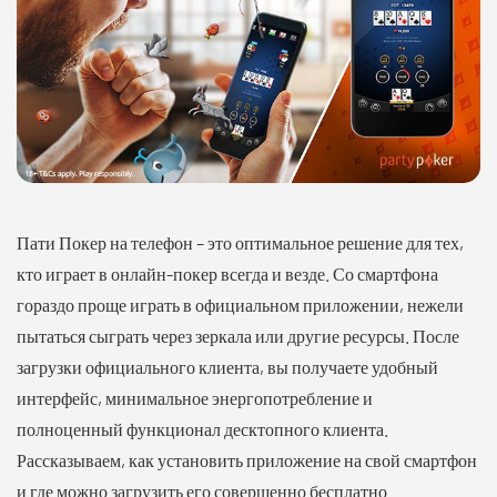
Пати Покер на телефон – это оптимальное решение для тех,
кто играет в онлайн-покер всегда и везде. Со смартфона
гораздо проще играть в официальном приложении, нежели
пытаться сыграть через зеркала или другие ресурсы. После
загрузки официального клиента, вы получаете удобный
интерфейс, минимальное энергопотребление и
полноценный функционал десктопного клиента.
Рассказываем, как установить приложение на свой смартфон
и где можно загрузить его совершенно бесплатно.