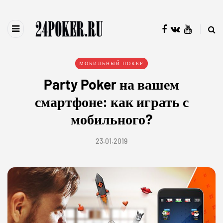
МОБИЛЬНЫЙ ПОКЕР
Party Poker на вашем
смартфоне: как играть с
мобильного?
23.01.2019