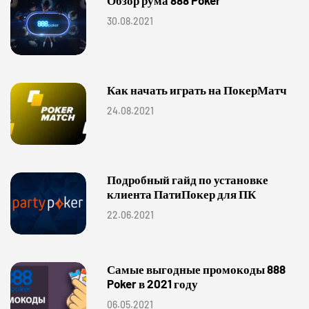
Обзор рума 888 Poker
30.08.2021
Как начать играть на ПокерМатч
24.08.2021
Подробный гайд по установке
клиента ПатиПокер для ПК
22.06.2021
Самые выгодные промокоды 888
Poker в 2021 году
06.05.2021