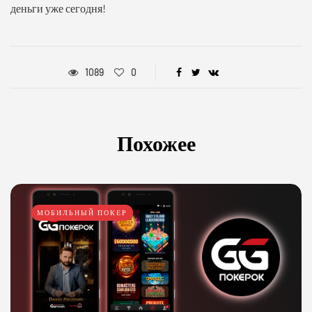
деньги уже сегодня!
1089
0
Похожее
МОБИЛЬНЫЙ ПОКЕР