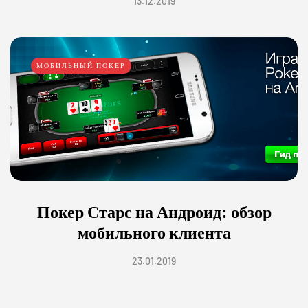
13.12.2019
МОБИЛЬНЫЙ ПОКЕР
Покер Старс на Андроид: обзор
мобильного клиента
23.01.2019