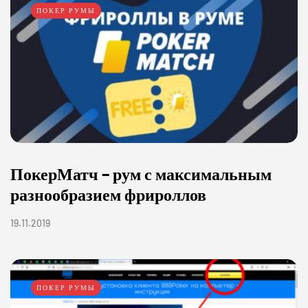
ПОКЕР РУМЫ
ПокерМатч – рум с максимальным
разнообразием фрироллов
19.11.2019
ПОКЕР РУМЫ