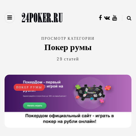
ПРОСМОТР КАТЕГОРИИ
Покер румы
29 статей
ПОКЕР РУМЫ