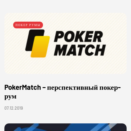
ПОКЕР РУМЫ
PokerMatch – перспективный покер-
рум
07.12.2019