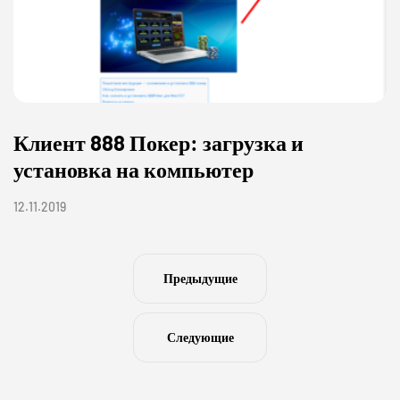
Клиент 888 Покер: загрузка и
установка на компьютер
12.11.2019
Предыдущие
Следующие