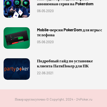
анонимная серия на Pokerdom
06.05.2020
Mobile-версия PokerDom для игры с
телефона
05.06.2020
Подробный гайд по установке
клиента ПатиПокер для ПК
22.06.2021
Покер круглосуточно © Copyright, 2024 - 24Poker.ru