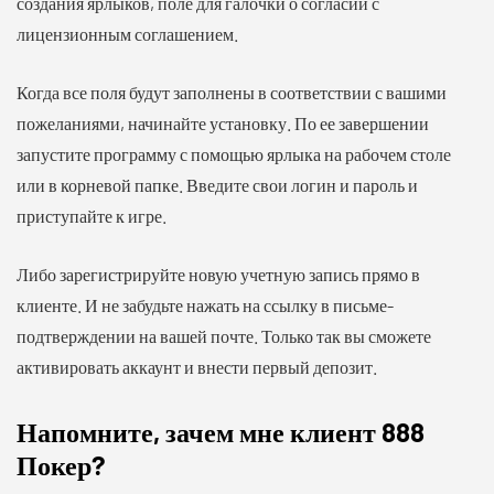
создания ярлыков, поле для галочки о согласии с
лицензионным соглашением.
Когда все поля будут заполнены в соответствии с вашими
пожеланиями, начинайте установку. По ее завершении
запустите программу с помощью ярлыка на рабочем столе
или в корневой папке. Введите свои логин и пароль и
приступайте к игре.
Либо зарегистрируйте новую учетную запись прямо в
клиенте. И не забудьте нажать на ссылку в письме-
подтверждении на вашей почте. Только так вы сможете
активировать аккаунт и внести первый депозит.
Напомните, зачем мне клиент 888
Покер?