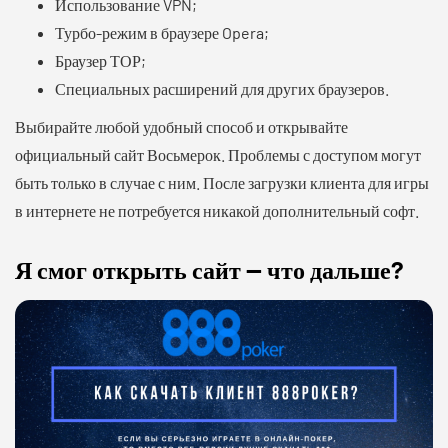
Использование VPN;
Турбо-режим в браузере Opera;
Браузер ТОР;
Специальных расширений для других браузеров.
Выбирайте любой удобный способ и открывайте
официальный сайт Восьмерок. Проблемы с доступом могут
быть только в случае с ним. После загрузки клиента для игры
в интернете не потребуется никакой дополнительный софт.
Я смог открыть сайт — что дальше?