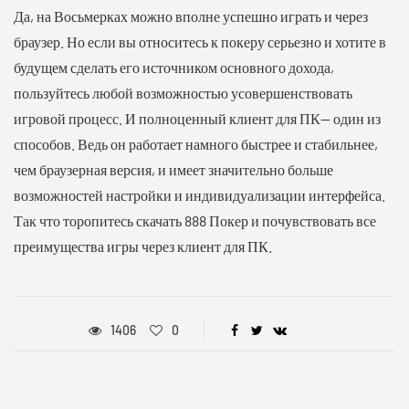
Да, на Восьмерках можно вполне успешно играть и через
браузер. Но если вы относитесь к покеру серьезно и хотите в
будущем сделать его источником основного дохода,
пользуйтесь любой возможностью усовершенствовать
игровой процесс. И полноценный клиент для ПК— один из
способов. Ведь он работает намного быстрее и стабильнее,
чем браузерная версия, и имеет значительно больше
возможностей настройки и индивидуализации интерфейса.
Так что торопитесь скачать 888 Покер и почувствовать все
преимущества игры через клиент для ПК.
1406
0