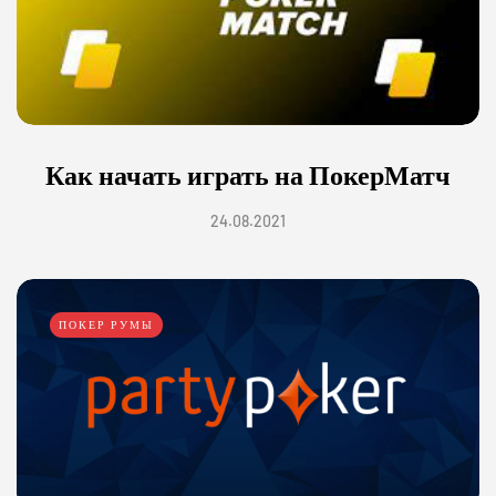
Как начать играть на ПокерМатч
24.08.2021
ПОКЕР РУМЫ