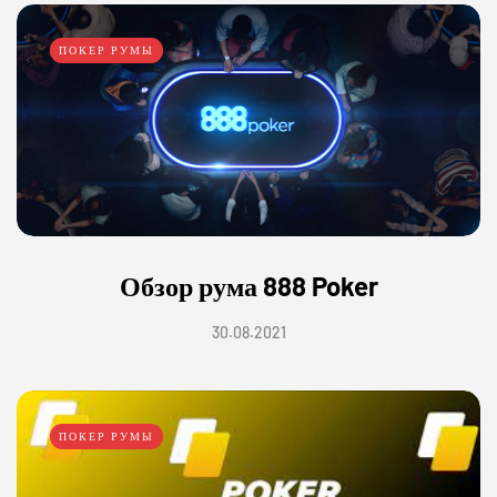
ПОКЕР РУМЫ
Обзор рума 888 Poker
30.08.2021
ПОКЕР РУМЫ