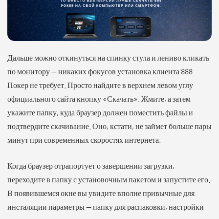
Дальше можно откинуться на спинку стула и лениво кликать
по монитору — никаких фокусов установка клиента 888
Покер не требует. Просто найдите в верхнем левом углу
официального сайта кнопку «Скачать». Жмите, а затем
укажите папку, куда браузер должен поместить файлы и
подтвердите скачивание. Оно, кстати, не займет больше пары
минут при современных скоростях интернета.
Когда браузер отрапортует о завершении загрузки,
переходите в папку с установочным пакетом и запустите его.
В появившемся окне вы увидите вполне привычные для
инсталяции параметры — папку для распаковки, настройки