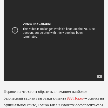
Первое, на что стоит обратить внимание: наиболее
безопасный вариант загрузки клиента
888 Покер
— ссылка на
официальном сайте. Только так вы сможете обезопасить себя