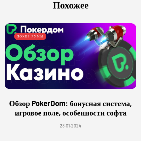
Похожее
ПОКЕР РУМЫ
Обзор PokerDom: бонусная система,
игровое поле, особенности софта
23.01.2024